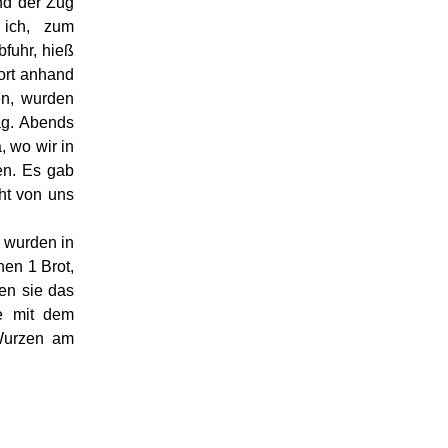
nd der Zug
 ich, zum
fuhr, hieß
ort anhand
en, wurden
ag. Abends
 wo wir in
en. Es gab
ht von uns
 wurden in
nen 1 Brot,
ten sie das
re mit dem
Wurzen am