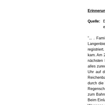
Erinnerun
Quelle:
E
e
"... .
Fami
Langenbiel
registrie
kam. Am 2
nächsten
alles zur
Uhr auf d
Reichenb
durch die 
Regenschi
zum Bahnh
Beim Einl