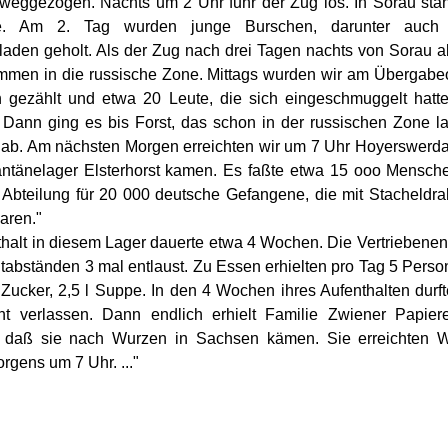
eggezogen. Nachts um 2 Uhr fuhr der Zug los. In Sorau sta
e. Am 2. Tag wurden junge Burschen, darunter auch
laden geholt. Als der Zug nach drei Tagen nachts von Sorau ab
ommen in die russische Zone. Mittags wurden wir am Übergabe
n gezählt und etwa 20 Leute, die sich eingeschmuggelt hatt
. Dann ging es bis Forst, das schon in der russischen Zone l
r ab. Am nächsten Morgen erreichten wir um 7 Uhr Hoyerswerda,
ntänelager Elsterhorst kamen. Es faßte etwa 15 ooo Mensch
 Abteilung für 20 000 deutsche Gefangene, die mit Stacheldra
aren."
thalt in diesem Lager dauerte etwa 4 Wochen. Die Vertriebenen
tabständen 3 mal entlaust. Zu Essen erhielten pro Tag 5 Perso
 Zucker, 2,5 l Suppe. In den 4 Wochen ihres Aufenthalten durf
ht verlassen. Dann endlich erhielt Familie Zwiener Papie
, daß sie nach Wurzen in Sachsen kämen. Sie erreichten 
rgens um 7 Uhr. ..."