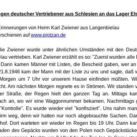
gen deutscher Vertriebener aus Schlesien an das Lager Els
rinnerungen von Herrn
Karl Zwiener
aus
Langenbielau
rschienen auf
www.protzan.de
lie Zwiener wurde unter ähnlichen Umständen mit den Deu
au vertrieben. Karl Zwiener erzählt es so: "Zuerst wurden all
rt. Dann kamen Männer mit Listen, die Bescheid gaben, wer an
1.8.1946 kam der Mann mit der Liste zu uns und sagte, daß 
 Morgen um 7 Uhr vor unserem Hause einfinden müßten. Wi
echt. Am nächsten Morgen regnete es in Strömen. Wir standen v
er Straße, der Regen hielt den ganzen Tag an. Mittags ka
ach an, wo wir eine Waggonnummer bekamen. Nachmittags g
"Kontrolle". Es wurde wieder viel "konfisziert". Uns nahm ma
rm weg, denn wir hatten nur noch abgebrauchte Sachen. Da
of. Dort warteten wir wieder im Regen bis 19 Uhr. Dann ka
aden des Gepäcks wurden von den Polen noch Gepäckstücke