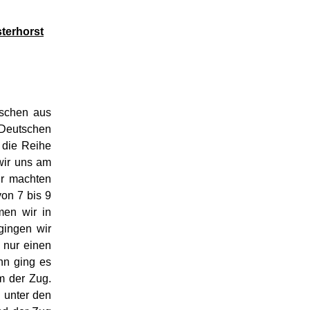
terhorst
tschen aus
e Deutschen
 die Reihe
wir uns am
r machten
on 7 bis 9
men wir in
ingen wir
n nur einen
nn ging es
m der Zug.
 unter den