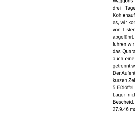
Waggons w
drei Tag
Kohlenauf
es, wir k
von Liste
abgeführt
fuhren wi
das Quara
auch eine
getrennt w
Der Aufen
kurzen Zei
5 Eßlöffel
Lager nic
Bescheid
27.9.46 mo